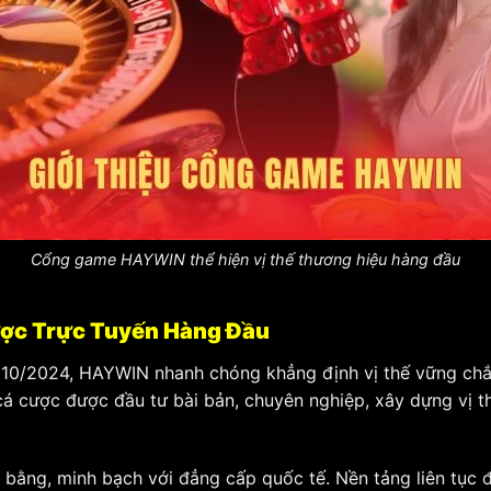
Cổng game HAYWIN thể hiện vị thế thương hiệu hàng đầu
ợc Trực Tuyến Hàng Đầu
g 10/2024, HAYWIN nhanh chóng khẳng định vị thế vững chắ
cá cược được đầu tư bài bản, chuyên nghiệp, xây dựng vị t
g bằng, minh bạch với đẳng cấp quốc tế. Nền tảng liên tụ