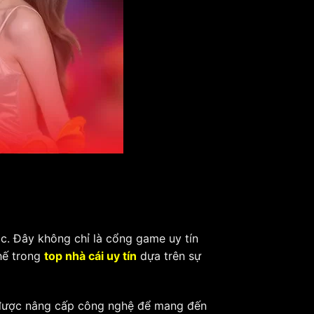
c. Đây không chỉ là cổng game uy tín
hế trong
top nhà cái uy tín
dựa trên sự
c được nâng cấp công nghệ để mang đến