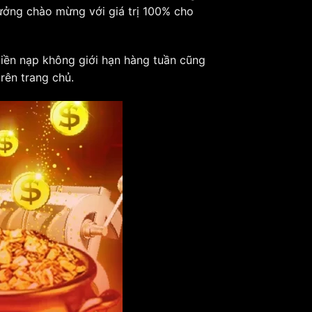
hưởng chào mừng với giá trị 100% cho
tiền nạp không giới hạn hàng tuần cũng
rên trang chủ.