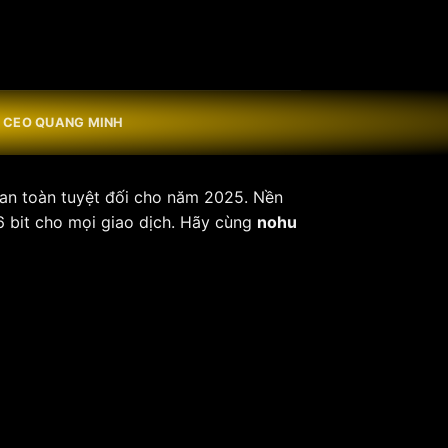
CEO QUANG MINH
 an toàn tuyệt đối cho năm 2025. Nền
 bit cho mọi giao dịch. Hãy cùng
nohu