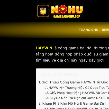
Bỏ
qua
nội
dung
TRANG CHỦ
REV
HAYWIN
là cổng game bài đổi thưởng t
tảng hoạt động hợp pháp dưới sự giám 
tìm hiểu về địa chỉ này ngay bây giờ!.
Table of Contents
Giới Thiệu Cổng Game HAYWIN Từ Góc 
HAYWIN – Thương Hiệu Cá Cược Trực T
Giấy Phép Hoạt Động HAYWIN Và Cam K
3 Lý Do Nên Trải Nghiệm Game Nổ Hũ 
Khám Phá Kho Nổ Hũ & Game Bài Đỉnh
Top Game Nổ Hũ HAYWIN Có Tỷ Lệ Thắ