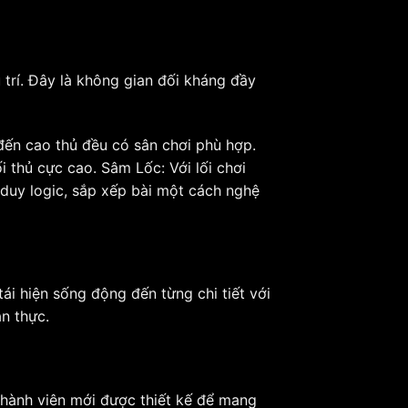
trí. Đây là không gian đối kháng đầy
ến cao thủ đều có sân chơi phù hợp.
i thủ cực cao. Sâm Lốc: Với lối chơi
 duy logic, sắp xếp bài một cách nghệ
i hiện sống động đến từng chi tiết với
n thực.
hành viên mới được thiết kế để mang