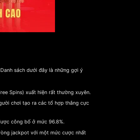
 Danh sách dưới đây là những gợi ý
ee Spins) xuất hiện rất thường xuyên.
gười chơi tạo ra các tổ hợp thắng cực
 được công bố ở mức 96.8%.
vòng jackpot với một mức cược nhất