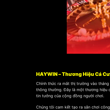
HAYWIN – Thương Hiệu Cá Cư
Chính thức ra mắt thị trường vào thán
thông thường. Đây là một thương hiệu 
tin tưởng của cộng đồng người chơi.
Chúng tôi cam kết tạo ra sân chơi côn