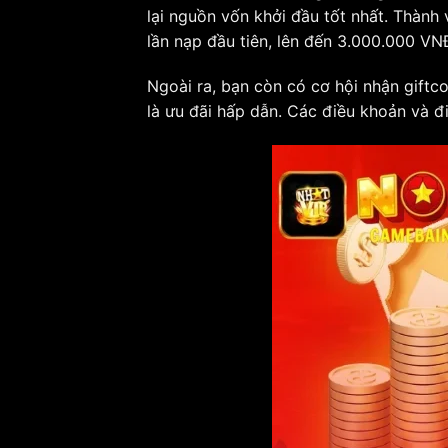
lại nguồn vốn khởi đầu tốt nhất. Thành
lần nạp đầu tiên, lên đến 3.000.000 VN
Ngoài ra, bạn còn có cơ hội nhận giftc
là ưu đãi hấp dẫn. Các điều khoản và đi