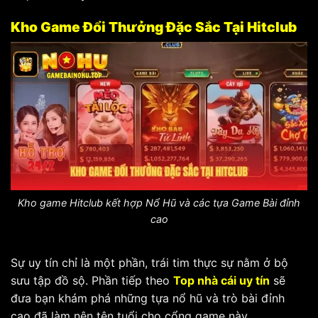
Kho Game Đổi Thưởng Đặc Sắc Tại Hitclub
Kho game Hitclub kết hợp Nổ Hũ và các tựa Game Bài đỉnh
cao
Sự uy tín chỉ là một phần, trái tim thực sự nằm ở bộ
sưu tập đồ sộ. Phần tiếp theo
Top nhà cái uy tín
sẽ
đưa bạn khám phá những tựa nổ hũ và trò bài đỉnh
cao đã làm nên tên tuổi cho cổng game này.