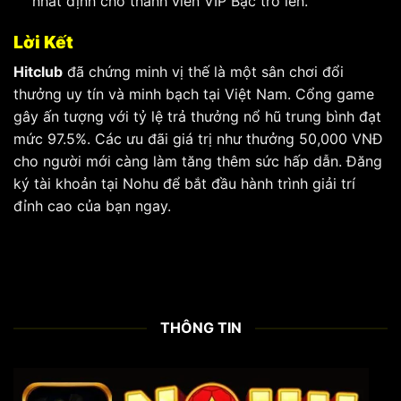
nhất định cho thành viên VIP Bạc trở lên.
Lời Kết
Hitclub
đã chứng minh vị thế là một sân chơi đổi
thưởng uy tín và minh bạch tại Việt Nam. Cổng game
gây ấn tượng với tỷ lệ trả thưởng nổ hũ trung bình đạt
mức 97.5%. Các ưu đãi giá trị như thưởng 50,000 VNĐ
cho người mới càng làm tăng thêm sức hấp dẫn. Đăng
ký tài khoản tại Nohu để bắt đầu hành trình giải trí
đỉnh cao của bạn ngay.
THÔNG TIN