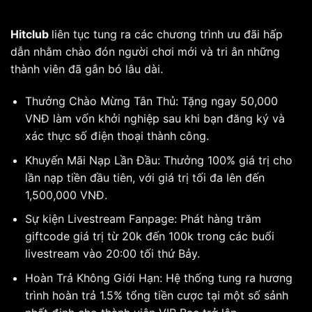
Hitclub
liên tục tung ra các chương trình ưu đãi hấp
dẫn nhằm chào đón người chơi mới và tri ân những
thành viên đã gắn bó lâu dài.
Thưởng Chào Mừng Tân Thủ: Tặng ngay 50,000
VNĐ làm vốn khởi nghiệp sau khi bạn đăng ký và
xác thực số điện thoại thành công.
Khuyến Mãi Nạp Lần Đầu: Thưởng 100% giá trị cho
lần nạp tiền đầu tiên, với giá trị tối đa lên đến
1,500,000 VNĐ.
Sự kiện Livestream Fanpage: Phát hàng trăm
giftcode giá trị từ 20k đến 100k trong các buổi
livestream vào 20:00 tối thứ Bảy.
Hoàn Trả Không Giới Hạn: Hệ thống tung ra hương
trình hoàn trả 1.5% tổng tiền cược tại một số sảnh