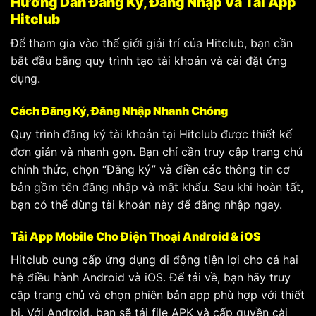
Hướng Dẫn Đăng Ký, Đăng Nhập Và Tải App
Hitclub
Để tham gia vào thế giới giải trí của Hitclub, bạn cần
bắt đầu bằng quy trình tạo tài khoản và cài đặt ứng
dụng.
Cách Đăng Ký, Đăng Nhập Nhanh Chóng
Quy trình đăng ký tài khoản tại Hitclub được thiết kế
đơn giản và nhanh gọn. Bạn chỉ cần truy cập trang chủ
chính thức, chọn “Đăng ký” và điền các thông tin cơ
bản gồm tên đăng nhập và mật khẩu. Sau khi hoàn tất,
bạn có thể dùng tài khoản này để đăng nhập ngay.
Tải App Mobile Cho Điện Thoại Android & iOS
Hitclub cung cấp ứng dụng di động tiện lợi cho cả hai
hệ điều hành Android và iOS. Để tải về, bạn hãy truy
cập trang chủ và chọn phiên bản app phù hợp với thiết
bị. Với Android, bạn sẽ tải file APK và cấp quyền cài