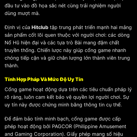
đầu tư vào đồ họa sắc nét cùng trải nghiệm người
dùng mượt mà.
Định vị của
Hitclub
tập trung phát triển mạnh hai mảng
sản phẩm cốt lõi quen thuộc với người chơi: các dòng
Nổ Hũ hiện đại và các tựa trò Bài mang đậm chất
truyền thống. Chiến lược này giúp cổng game nhanh
chóng tiếp cận và giữ chân lượng lớn thành viên trung
thành.
Tính Hợp Pháp Và Mức Độ Uy Tín
Cổng game hoạt động dựa trên các tiêu chuẩn pháp lý
rõ ràng, luôn cam kết bảo vệ quyền lợi người chơi. Sự
uy tín này được chứng minh bằng thông tin cụ thể.
Để đảm bảo tính minh bạch, cổng game được cấp
phép hoạt động bởi PAGCOR (Philippine Amusement
and Gaming Corporation). Giấy phép mang số hiệu