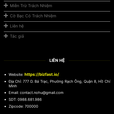
Miễn Trừ Trách Nhiệm
Cờ Bạc Có Trách Nhiệm
Liên hệ
Tác giả
LIÊN HỆ
https://bizfast.io/
Website:
Địa Chỉ: 777 D. Bá Trạc, Phường Rạch Ông, Quận 8, Hồ Chí
Minh
Email:
contact.nohu@gmail.com
SDT: 0988.681.986
Zipcode: 700000