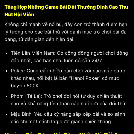
Tổng Hợp Những Game Bài Đổi Thưởng Đỉnh Cao Thu
Hút Hội Viên
Không chỉ mạnh về nổ hũ, đây còn trở thành điểm hẹn
lý tưởng cho các bài thủ với danh mục trò chơi bài đa
dạng, từ dân gian đến hiện đại.
Tiến Lên Miền Nam: Có cộng đồng người chơi đông
đảo nhất, các bàn chơi luôn có sẵn 24/7.
Poker: Cung cấp nhiều bàn chơi với các mức cược
khác nhau, nổi bật là bàn “Hanoi Poker” có mức
buy-in 500K.
Phỏm (Tá Lả): Trò chơi đòi hỏi tư duy chiến thuật
cao và khả năng tính toán các nước đi của đối thủ.
Mậu Binh: Yêu cầu kỹ năng sắp xếp bài và so sánh
các chi một cách logic để giành chiến thắng.