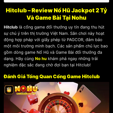
Hitclub – Review Nổ Hũ Jackpot 2 Tỷ
Và Game Bài Tại Nohu
Hitclub
là cổng game đổi thưởng uy tín đang thu hút
sự chú ý trên thị trường Việt Nam. Sân chơi này hoạt
động hợp pháp với giấy phép từ PAGCOR, đảm bảo
một môi trường minh bạch. Các sản phẩm chủ lực bao
gồm dòng game Nổ Hũ và Game Bài đổi thưởng đa
dạng. Hãy cùng
No hu
khám phá ngay những trải
nghiệm đặc sắc đang chờ đợi bạn tại Hitclub!
Đánh Giá Tổng Quan Cổng Game Hitclub