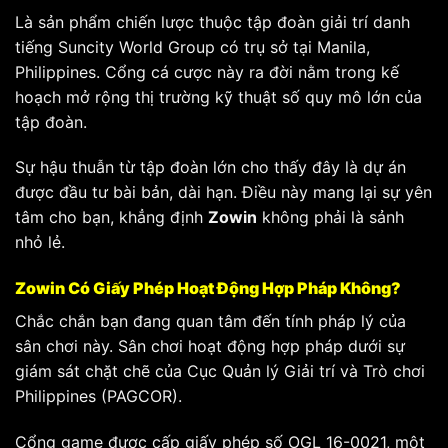
Là sản phẩm chiến lược thuộc tập đoàn giải trí danh
tiếng Suncity World Group có trụ sở tại Manila,
Philippines. Cổng cá cược này ra đời nằm trong kế
hoạch mở rộng thị trường kỹ thuật số quy mô lớn của
tập đoàn.
Sự hậu thuẫn từ tập đoàn lớn cho thấy đây là dự án
được đầu tư bài bản, dài hạn. Điều này mang lại sự yên
tâm cho bạn, khẳng định
Zowin
không phải là sảnh
nhỏ lẻ.
Zowin Có Giấy Phép Hoạt Động Hợp Pháp Không?
Chắc chắn bạn đang quan tâm đến tính pháp lý của
sân chơi này. Sân chơi hoạt động hợp pháp dưới sự
giám sát chặt chẽ của Cục Quản lý Giải trí và Trò chơi
Philippines (PAGCOR).
Cổng game được cấp giấy phép số OGL 16-0021, một