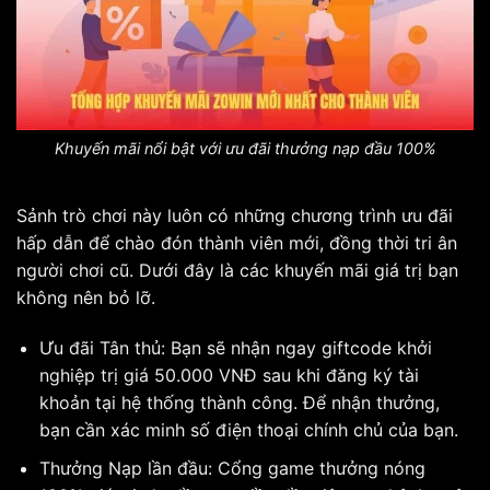
Khuyến mãi nổi bật với ưu đãi thưởng nạp đầu 100%
Sảnh trò chơi này luôn có những chương trình ưu đãi
hấp dẫn để chào đón thành viên mới, đồng thời tri ân
người chơi cũ. Dưới đây là các khuyến mãi giá trị bạn
không nên bỏ lỡ.
Ưu đãi Tân thủ: Bạn sẽ nhận ngay giftcode khởi
nghiệp trị giá 50.000 VNĐ sau khi đăng ký tài
khoản tại hệ thống thành công. Để nhận thưởng,
bạn cần xác minh số điện thoại chính chủ của bạn.
Thưởng Nạp lần đầu: Cổng game thưởng nóng