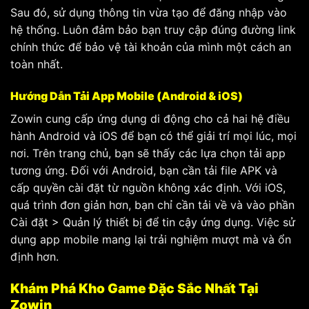
Sau đó, sử dụng thông tin vừa tạo để đăng nhập vào
hệ thống. Luôn đảm bảo bạn truy cập đúng đường link
chính thức để bảo vệ tài khoản của mình một cách an
toàn nhất.
Hướng Dẫn Tải App Mobile (Android & iOS)
Zowin cung cấp ứng dụng di động cho cả hai hệ điều
hành Android và iOS để bạn có thể giải trí mọi lúc, mọi
nơi. Trên trang chủ, bạn sẽ thấy các lựa chọn tải app
tương ứng. Đối với Android, bạn cần tải file APK và
cấp quyền cài đặt từ nguồn không xác định. Với iOS,
quá trình đơn giản hơn, bạn chỉ cần tải về và vào phần
Cài đặt > Quản lý thiết bị để tin cậy ứng dụng. Việc sử
dụng app mobile mang lại trải nghiệm mượt mà và ổn
định hơn.
Khám Phá Kho Game Đặc Sắc Nhất Tại
Zowin